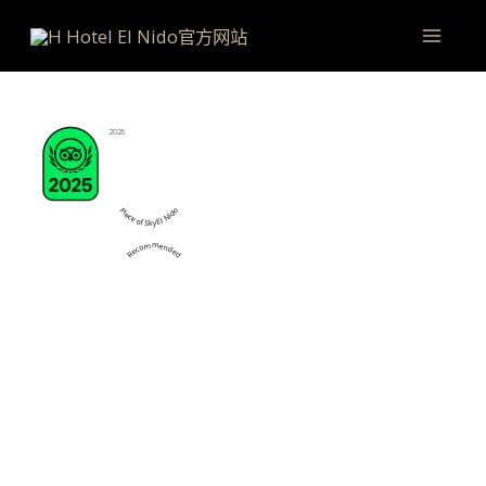
跳
Main
至
Men
内
容
2026
Piece of Sky El Nido
Recommended