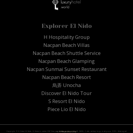
Explorer El Nido
H Hospitality Group
Nacpan Beach Villas
Nacpan Beach Shuttle Service
Nacpan Beach Glamping
Nacpan Sunmai Sunset Restaurant
Nacpan Beach Resort
烏弄 Unocha
Discover El Nido Tour
S Resort El Nido
Piece Lio El Nido
Copyright © H Hotel El Nido. H Hotel is under P4P Nacpan Holdings Corp. PH, EL NIDO, Calle amboy brgy maligaya, 5313. Managed by
H Hospitality Group