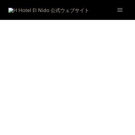
内
Main
容
Men
を
ス
キ
ッ
プ