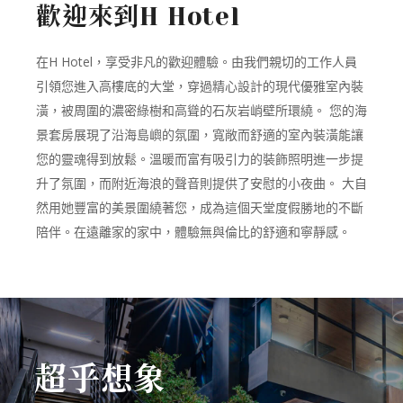
歡迎來到
H Hotel
在H Hotel，享受非凡的歡迎體驗。由我們親切的工作人員
引領您進入高樓底的大堂，穿過精心設計的現代優雅室內裝
潢，被周圍的濃密綠樹和高聳的石灰岩峭壁所環繞。 您的海
景套房展現了沿海島嶼的氛圍，寬敞而舒適的室內裝潢能讓
您的靈魂得到放鬆。溫暖而富有吸引力的裝飾照明進一步提
升了氛圍，而附近海浪的聲音則提供了安慰的小夜曲。 大自
然用她豐富的美景圍繞著您，成為這個天堂度假勝地的不斷
陪伴。在遠離家的家中，體驗無與倫比的舒適和寧靜感。
超乎想象