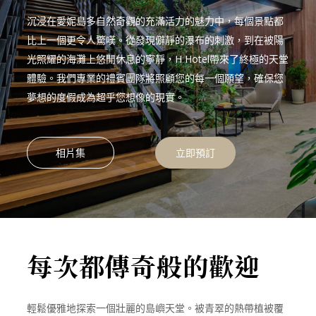
沉浸在愛妮島多自然奇觀的充滿活力的魅力中，每個景點都
比上一個更令人驚嘆。從發現僻靜的瀑布的刺激，到在被陽
光照耀的海灘上悠閒休息的寧靜，H Hotel帶來了終極的天堂
體驗。我們專業的禮賓團隊將照顧您的每一個願望，確保您
夢想的度假成為超乎您想像的現實。
相片集
立即預訂
每次都傳奇般的歡迎
輕鬆優雅地探索一個壯麗的島嶼天堂。被青翠的熱帶植被覆