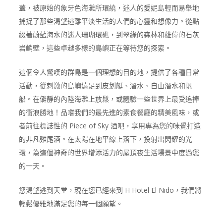
蓋，被原始的象牙色海灘所環繞，迷人的愛妮島輕而易舉地
捕捉了那些渴望逃離平淡生活的人們的心靈和想像力。從點
綴著蔚藍海水的迷人珊瑚環礁，到翠綠的森林和雄偉的石灰
岩峭壁，這些卓越多樣的島嶼正在等待您的探索。
這個令人驚嘆的群島是一個理想的目的地，提供了各種日常
活動，從刺激的島嶼遠足到皮划艇、潛水、自由潛水和帆
船。在僻靜的內陸海灘上放鬆，或體驗一些世界上最受追捧
的衝浪勝地！品嚐我們的最先進的素食餐廳的精美風味，或
者前往標誌性的 Piece of Sky 酒吧，享用專為您的味覺打造
的非凡雞尾酒。在太陽在地平線上落下，投射出閃耀的光
環，為這個神奇的世界增添活力的屋頂夜生活場景中度過您
的一天。
您渴望逃到天堂，現在您已經來到 H Hotel El Nido，我們將
輕鬆優雅地滿足您的每一個願望。