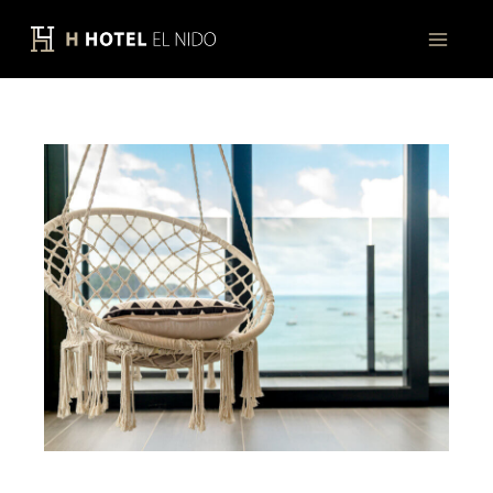
跳
Main
至
Men
主
要
內
容